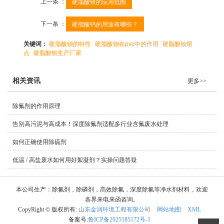
上一条 ：
硬脂酸镁的应用范围
下一条 ：
硬脂酸钙的用途有哪些？
关键词：
硬脂酸钡的特性
硬脂酸钡在pvc中的作用
硬脂酸钡熔
点
硬脂酸钡生产厂家
相关资讯
更多>>
除氟剂的作用原理
告别高污泥与高成本！深度除氟剂适配多行业含氟废水处理
如何正确使用除硫剂
低温 / 高盐废水如何用好絮凝剂？实操问题答疑
本公司生产：除氟剂，除磷剂，高效除氟，深度除氟等净水剂材料，欢迎
各界来电来函咨询。
CopyRight © 版权所有:
山东金润环境工程有限公司
网站地图
XML
备案号:
鲁ICP备2025185172号-1