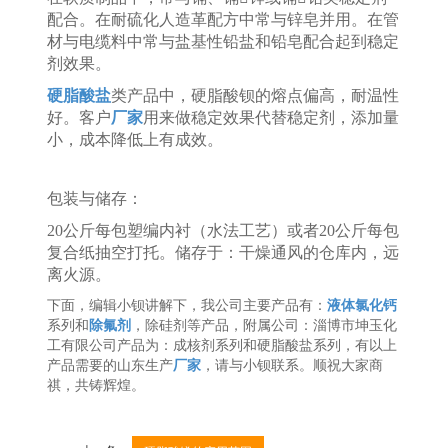
配合。在耐硫化人造革配方中常与锌皂并用。在管
材与电缆料中常与盐基性铅盐和铅皂配合起到稳定
剂效果。
硬脂酸盐
类产品中，硬脂酸钡的熔点偏高，耐温性
好。客户
厂家
用来做稳定效果代替稳定剂，添加量
小，成本降低上有成效。
包装与储存：
20公斤每包塑编内衬（水法工艺）或者20公斤每包
复合纸抽空打托。储存于：干燥通风的仓库内，远
离火源。
下面，编辑小钡讲解下，我公司主要产品有：
液体氯化钙
系列和
除氟剂
，除硅剂等产品，附属公司：淄博市坤玉化
工有限公司产品为：成核剂系列和硬脂酸盐系列，有以上
产品需要的山东生产
厂家
，请与小钡联系。顺祝大家商
祺，共铸辉煌。