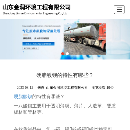
首页
公司介绍
产品展示
新闻动态
留言反馈
联系我们
电子导航
硬脂酸钡的特性有哪些？
2023-03-15
来自:
山东金润环境工程有限公司
浏览次数:1049
硬脂酸钡
的特性有哪些？
十八酸钡主要用于透明薄膜、薄片、人造革、硬质
板材和管材等。
在软质制品中，常与镉、镉锌或镉铅类稳定剂