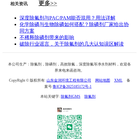
更多>>
相关资讯
深度除氟剂与PAC/PAM能否混用？用法详解
化学除磷与生物除磷如何搭配？除磷剂厂家给出协
同方案
不稀释除磷剂带来的影响
破除行业谣言，关于除氟剂的几大认知误区解读
本公司生产：除氟剂，除磷剂，高效除氟，深度除氟等净水剂材料，欢迎各
界来电来函咨询。
CopyRight © 版权所有:
山东金润环境工程有限公司
网站地图
XML
备
案号:
鲁ICP备2025185172号-1
本站关键字:
除氟剂GMS
除氟剂