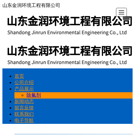
山东金润环境工程有限公司
首页
首
公
产
新
留
联
电
公司介绍
产品展示
页
司
品
闻
言
系
子
除氟剂
新闻动态
留言反馈
介
展
动
反
我
导
联系我们
电子导航
绍
示
态
馈
们
航