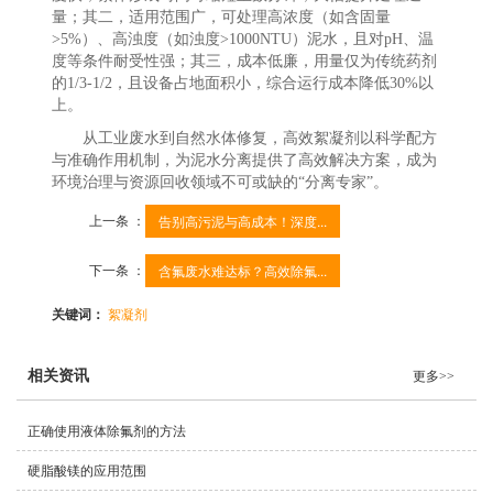
量；其二，适用范围广，可处理高浓度（如含固量
>5%）、高浊度（如浊度>1000NTU）泥水，且对pH、温
度等条件耐受性强；其三，成本低廉，用量仅为传统药剂
的1/3-1/2，且设备占地面积小，综合运行成本降低30%以
上。
从工业废水到自然水体修复，高效絮凝剂以科学配方
与准确作用机制，为泥水分离提供了高效解决方案，成为
环境治理与资源回收领域不可或缺的“分离专家”。
上一条 ：
告别高污泥与高成本！深度...
下一条 ：
含氟废水难达标？高效除氟...
关键词：
絮凝剂
相关资讯
更多>>
正确使用液体除氟剂的方法
硬脂酸镁的应用范围