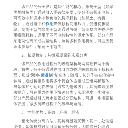
该产品的分子设计是其性能的核心。阳离子型（如聚
丙烯酰胺类）通过引入季铵盐基团，使分子链带正电荷，
可高效中和泥水中带负电的悬浮颗粒（如黏土、有机
物），通过电中和
作用
降低颗粒间排斥力，促进初步凝
聚。阴离子型与非离子型则通过氢键、范德华力等物理作
用吸附颗粒，适用于不同电荷特性的泥水体系。部分产品
采用两性离子或共聚结构，兼具多种作用机制，可适应复
杂水质条件，拓宽应用范围。
2、絮凝机制：从微观凝聚到宏观分离
该产品的作用过程分为吸附架桥与网捕卷扫两个阶
段。首先，分子链通过静电引力或物理吸附附着于颗粒表
面，形成“颗粒-
絮凝剂
”复合体；随后，长分子链在溶液中
伸展，通过桥接作用将多个复合体连接成三维网状絮体。
当絮体尺寸达到临界值（通常为毫米级），其沉降速度显
著提升，可在重力作用下快速分离，实现泥水一步澄清。
部分产品通过引入疏水基团或交联结构，可进一步增强絮
体强度，减少沉降过程中的破碎与返混。
3、性能优势：高效、环保、经济
相比传统分离方法，其具有显著优势：其一，处理速
度快，絮体形成时间可缩短至数分钟，大幅提升处理通