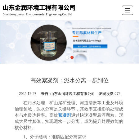
首页
公司介绍
产品展示
新闻动态
留言反馈
联系我们
电子导航
高效絮凝剂：泥水分离一步到位
2025-12-27
来自:
山东金润环境工程有限公司
浏览次数:272
在污水处理、矿山尾矿处理、河道清淤等工业及环境
治理领域，泥水分离是关键环节，其效率直接影响处理成
本与水质达标率。高效
絮凝剂
通过快速凝聚悬浮颗粒、形
成大尺寸絮体，实现泥水一步分离，成为提升处理效能的
核心材料。
1、分子结构：准确匹配分离需求