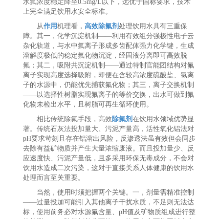
水氟浓度稳定降至0.5mg/L以下，远优于国标要求，技术
上完全满足饮用水安全标准。
从
作用
机理看，
高效除氟剂
处理饮用水具有三重保
障。其一，化学沉淀机制——利用有效组分强极性电子云
杂化轨道，与水中氟离子形成多齿配体强力化学键，生成
溶解度极低的稳定氟化物沉淀，经固液分离即可高效脱
氟；其二，吸附共沉淀机制——通过特制官能团结构对氟
离子实现高度选择吸附，即便在含较高浓度硫酸盐、氯离
子的水源中，仍能优先捕获氟化物；其三，离子交换机制
——以选择性树脂实现氟离子的等价交换，出水可做到氟
化物未检出水平，且树脂可再生循环使用。
相比传统除氟手段，高效
除氟剂
在饮用水领域优势显
著。传统石灰法投加量大、污泥产量高，活性氧化铝法对
pH要求苛刻且存在铝溶出风险，反渗透法虽有效但会同步
去除有益矿物质并产生大量浓缩废液。而且投加量少、反
应速度快、污泥产量低，且多采用环保无毒成分，不会对
饮用水造成二次污染，这对于直接关系人体健康的饮用水
处理而言至关重要。
当然，使用时须把握两个关键。一，剂量需精准控制
——过量投加可能引入其他离子干扰水质，不足则无法达
标，使用前务必对水源氟含量、pH值及矿物质组成进行整