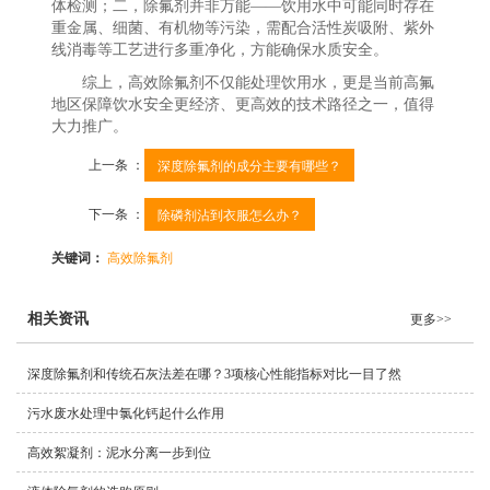
体检测；二，除氟剂并非万能——饮用水中可能同时存在
重金属、细菌、有机物等污染，需配合活性炭吸附、紫外
线消毒等工艺进行多重净化，方能确保水质安全。
综上，高效除氟剂不仅能处理饮用水，更是当前高氟
地区保障饮水安全更经济、更高效的技术路径之一，值得
大力推广。
上一条 ：
深度除氟剂的成分主要有哪些？
下一条 ：
除磷剂沾到衣服怎么办？
关键词：
高效除氟剂
相关资讯
更多>>
深度除氟剂和传统石灰法差在哪？3项核心性能指标对比一目了然
污水废水处理中氯化钙起什么作用
高效絮凝剂：泥水分离一步到位