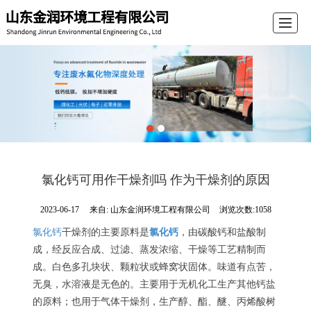
首页
公司介绍
产品展示
新闻动态
留言反馈
联系我们
电子导航
氯化钙可用作干燥剂吗 作为干燥剂的原因
2023-06-17
来自:
山东金润环境工程有限公司
浏览次数:1058
氯化钙
干燥剂的主要原料是
氯化钙
，由碳酸钙和盐酸制
成，经反应合成、过滤、蒸发浓缩、干燥等工艺精制而
成。白色多孔块状、颗粒状或蜂窝状固体。味道有点苦，
无臭，水溶液是无色的。主要用于无机化工生产其他钙盐
的原料；也用于气体干燥剂，生产醇、酯、醚、丙烯酸树