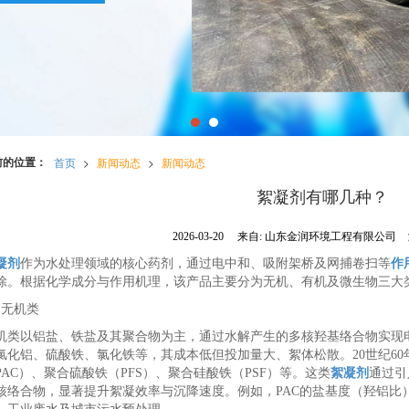
前的位置：
首页
>
新闻动态
>
新闻动态
絮凝剂有哪几种？
2026-03-20
来自:
山东金润环境工程有限公司
凝剂
作为水处理领域的核心药剂，通过电中和、吸附架桥及网捕卷扫等
作
除。根据化学成分与作用机理，该产品主要分为无机、有机及微生物三大
无机类
以铝盐、铁盐及其聚合物为主，通过水解产生的多核羟基络合物实现电
氯化铝、硫酸铁、氯化铁等，其成本低但投加量大、絮体松散。20世纪6
PAC）、聚合硫酸铁（PFS）、聚合硅酸铁（PSF）等。这类
絮凝剂
通过引
核络合物，显著提升絮凝效率与沉降速度。例如，PAC的盐基度（羟铝比）可调