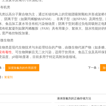
、工业废水及城市污水预处理。
有机类
以高分子聚合物为主，通过长链结构上的官能团吸附颗粒并形成架桥作
M）、阴离子型（如聚丙烯酸钠APAM）、非离子型（如NPAM）及两性
水、食品加工废水等含有机污染物场景；阴离子型则通过负电荷吸附正电
成有机絮凝剂如聚丙烯酰胺（PAM）具有用量少、絮体大、脱水性能好的
，需严格控制投加量。
微生物类
类是现代生物技术与水处理结合的产物，由微生物代谢产物（如多糖、
没有毒性
、可生物降解且无二次污染，适用于饮用水、食品工业及高环保
受温度、pH影响显著，目前多用于特定高附加值领域。
条 ：
下一条 ：
深度除氟剂的作用原理
除
词：
絮凝剂
液体除氟剂的正确存储方法