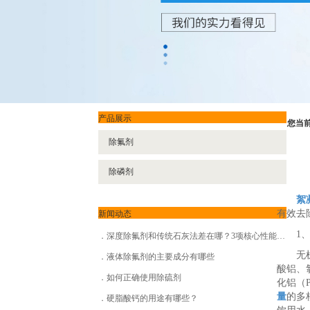
产品展示
您当
除氟剂
除磷剂
絮
新闻动态
有效去
1、
深度除氟剂和传统石灰法差在哪？3项核心性能指标对比一目了然
无机类
液体除氟剂的主要成分有哪些
酸铝、
如何正确使用除硫剂
化铝（
量
的多
硬脂酸钙的用途有哪些？