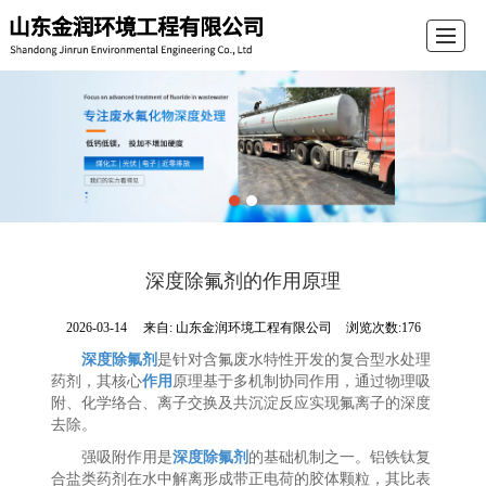
首页
公司介绍
产品展示
新闻动态
留言反馈
联系我们
电子导航
深度除氟剂的作用原理
2026-03-14
来自:
山东金润环境工程有限公司
浏览次数:176
深度除氟剂
是针对含氟废水特性开发的复合型水处理
药剂，其核心
作用
原理基于多机制协同作用，通过物理吸
附、化学络合、离子交换及共沉淀反应实现氟离子的深度
去除。
强吸附作用是
深度除氟剂
的基础机制之一。铝铁钛复
合盐类药剂在水中解离形成带正电荷的胶体颗粒，其比表