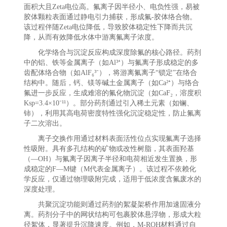
面积大且Zeta电位高。氟离子因半径小、电负性强，易被
胶体颗粒表面通过静电引力捕获，形成氟-胶体络合物。
该过程伴随Zeta电位降低，导致胶体稳定性下降而共沉
降，从而有效降低水体中游离氟离子浓度。
化学络合与沉淀反应构成深度除氟的核心路径。药剂
中的铝、铁等金属离子（如Al³⁺）与氟离子形成稳定的多
齿配体络合物（如AlF₆³⁻），将游离氟离子“锁定”在络合
结构中。随后，钙、镁等碱土金属离子（如Ca²⁺）与络合
氟进一步反应，生成难溶的氟化物沉淀（如CaF₂，溶度积
Ksp=3.4×10⁻¹¹）。部分药剂通过引入稀土元素（如镧、
铈），利用其高电荷密度特性强化沉淀稳定性，防止氟离
子二次溶出。
离子交换作用通过材料表面活性位点实现氟离子选择
性吸附。具有多孔结构的矿物或改性树脂，其表面羟基
（—OH）与氟离子因离子半径和电荷相近发生置换，形
成稳定的F—M键（M代表金属离子）。该过程不依赖化
学反应，仅通过物理吸附完成，适用于低浓度含氟废水的
深度处理。
共聚沉淀功能则通过药剂的絮凝架桥作用加速固液分
离。药剂分子中的网状结构可包裹胶体悬浮物，形成大粒
径絮体，显著提升沉降速度。例如，M-ROH材料通过自