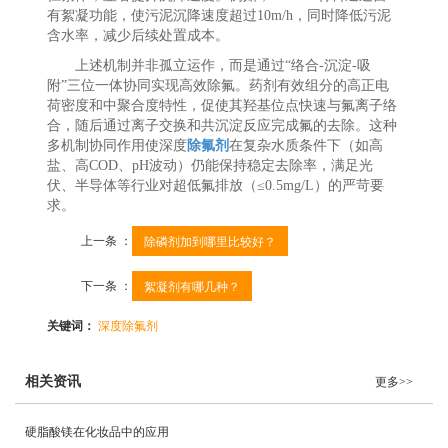
有絮凝功能，使污泥沉降速度超过10m/h，同时降低污泥
含水率，减少后续处置成本。
上述机制并非孤立运作，而是通过“络合-沉淀-吸
附”三位一体协同实现高效除氟。药剂有效组分的高正电
荷密度和中聚合度特性，促使其羟基位点快速与氟离子络
合，随后通过离子交换和共沉淀反应完成氟的去除。这种
多机制协同作用使深度
除氟剂
在复杂水质条件下（如高
盐、高COD、pH波动）仍能保持稳定去除率，满足光
伏、半导体等行业对超低氟排放（≤0.5mg/L）的严苛要
求。
上一条 ：
除磷剂加到哪里比较好？
下一条 ：
絮凝剂有哪几种？
关键词：
深度除氟剂
相关资讯
更多>>
硬脂酸镁在化妆品中的应用